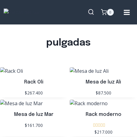
Saltar
al
0
contenido
pulgadas
Rack Oli
Mesa de luz Ali
$267.400
$87.500
Mesa de luz Mar
Rack moderno
$161.700
$217.000
Valorado
con