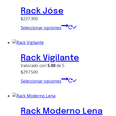
la
variantes.
página
Rack Jóse
Las
de
opciones
$237.300
producto
se
Este
Seleccionar opciones
pueden
producto
elegir
tiene
en
múltiples
la
variantes.
página
Rack Vigilante
Las
de
opciones
Valorado con
5.00
de 5
producto
se
$297.500
pueden
Este
Seleccionar opciones
elegir
producto
en
tiene
la
múltiples
página
variantes.
de
Rack Moderno Lena
Las
producto