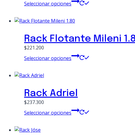
Este
Seleccionar opciones
producto
tiene
múltiples
variantes.
Rack Flotante Mileni 1.
Las
opciones
$221.200
se
Este
Seleccionar opciones
pueden
producto
elegir
tiene
en
múltiples
la
variantes.
página
Rack Adriel
Las
de
opciones
$237.300
producto
se
Este
Seleccionar opciones
pueden
producto
elegir
tiene
en
múltiples