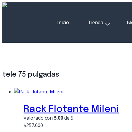
Saltar
al
contenido
Inicio
Tienda
Bl
tele 75 pulgadas
Rack Flotante Mileni
Valorado con
5.00
de 5
$257.600