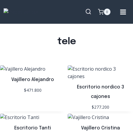
Saltar
al
0
contenido
tele
Vajillero Alejandro
Escritorio nordico 3
$471.800
cajones
$277.200
Escritorio Tanti
Vajillero Cristina