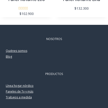
$132.300
$102.900
Valorado
con
4.50
de 5
NOSOTROS
Quiénes somos
Blog
PRODUCTOS
Línea hogar nórdico
Paneles de Tv y más
Trabajos a medida