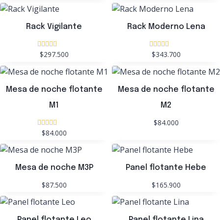
Rack Vigilante
Rack Moderno Lena
$297.500
$343.700
Valorado
Valorado
con
con
5.00
5.00
de 5
de 5
Mesa de noche flotante
Mesa de noche flotante
M1
M2
$84.000
$84.000
Valorado
con
5.00
de 5
Mesa de noche M3P
Panel flotante Hebe
$87.500
$165.900
Panel flotante Leo
Panel flotante Lina