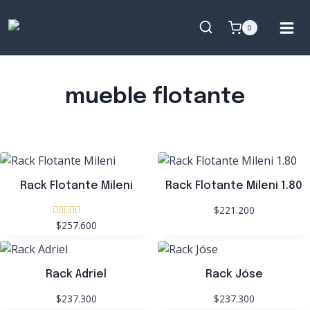
Saltar
al
0
contenido
mueble flotante
Rack Flotante Mileni
Rack Flotante Mileni 1.80
$221.200
$257.600
Valorado
con
5.00
de 5
Rack Adriel
Rack Jóse
$237.300
$237.300