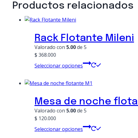
Productos relacionados
Rack Flotante Mileni
Valorado con
5.00
de 5
$
368.000
Este
Seleccionar opciones
producto
tiene
múltiples
variantes.
Mesa de noche flota
Las
opciones
Valorado con
5.00
de 5
se
$
120.000
pueden
Este
Seleccionar opciones
elegir
producto