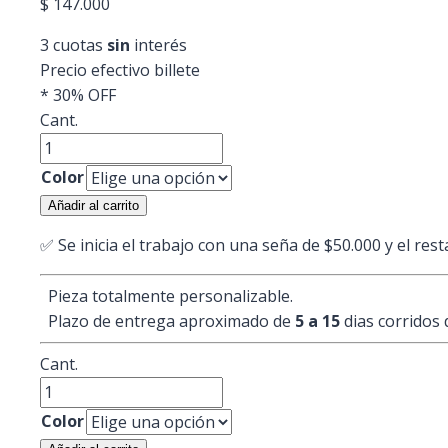
$
147.000
3 cuotas
sin
interés
Precio efectivo billete
*
30% OFF
Cant.
Panel
flotante
Color
Leo
Añadir al carrito
cantidad
✅ Se inicia el trabajo con una seña de $50.000 y
el rest
Pieza totalmente personalizable.
Plazo de entrega aproximado de
5 a 15
dias corridos 
Cant.
Panel
flotante
Color
Leo