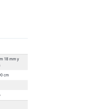
m 18 mm y
s
90 cm
o