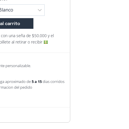
al carrito
jo con una seña de $50.000 y
el
llete al retirar o recibir
nte personalizable.
rega aproximado de
5 a 15
dias corridos
irmacion del pedido
Alternative: