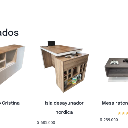
ados
o Cristina
Isla desayunador
Mesa rato
nordica
$
239.000
Valo
$
685.000
co
4.