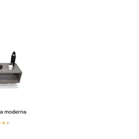
na moderna
rado
n
67