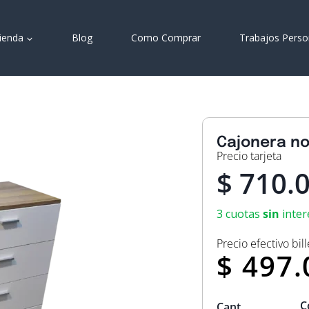
ienda
Blog
Como Comprar
Trabajos Perso
Cajonera no
Precio tarjeta
$
710.
3 cuotas
sin
inter
Precio efectivo bill
$ 497.
C
Cant.