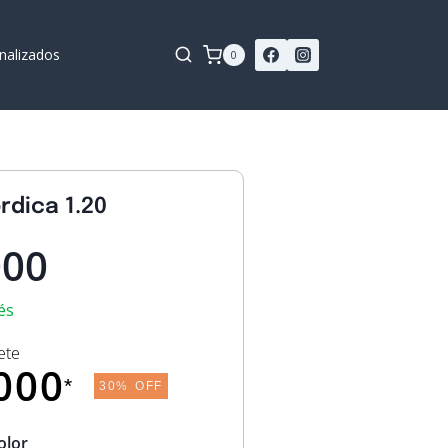
nalizados
0
rdica 1.20
000
és
ete
000
*
30% OFF
olor