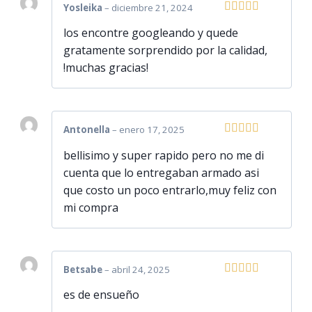
Yosleika
–
diciembre 21, 2024
Valorado
los encontre googleando y quede
con
5
de 5
gratamente sorprendido por la calidad,
!muchas gracias!
Antonella
–
enero 17, 2025
Valorado
bellisimo y super rapido pero no me di
con
5
de 5
cuenta que lo entregaban armado asi
que costo un poco entrarlo,muy feliz con
mi compra
Betsabe
–
abril 24, 2025
Valorado
es de ensueño
con
5
de 5