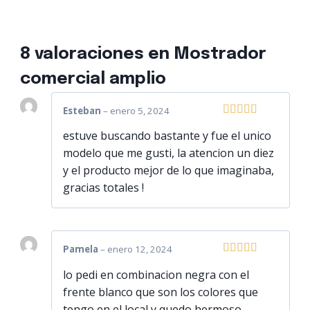
8 valoraciones en
Mostrador
comercial amplio
Esteban
–
enero 5, 2024
Valorado
estuve buscando bastante y fue el unico
con
5
de 5
modelo que me gusti, la atencion un diez
y el producto mejor de lo que imaginaba,
gracias totales !
Pamela
–
enero 12, 2024
Valorado
lo pedi en combinacion negra con el
con
5
de 5
frente blanco que son los colores que
tengo en el local y quedo hermoso