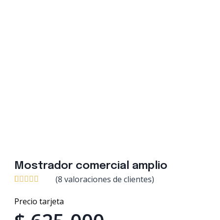
Mostrador comercial amplio
(
8
valoraciones de clientes)
Valorado
8
con
5.00
de
Precio tarjeta
5 en base a
valoraciones