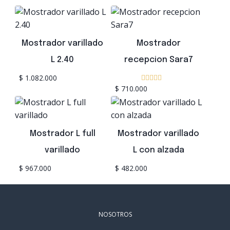
Mostrador varillado
Mostrador
L 2.40
recepcion Sara7
$
1.082.000
$
710.000
Valorado
con
5.00
de 5
Mostrador L full
Mostrador varillado
varillado
L con alzada
$
967.000
$
482.000
NOSOTROS